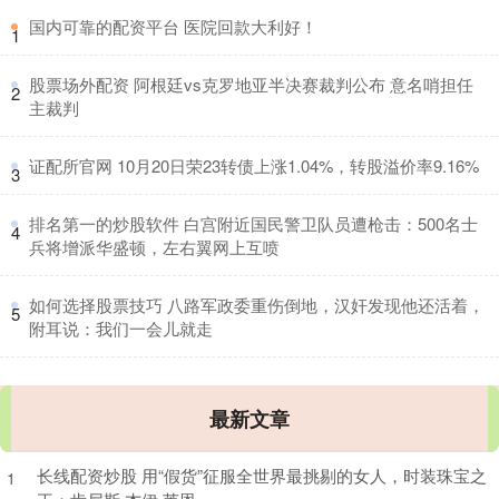
​国内可靠的配资平台 医院回款大利好！
1
​股票场外配资 阿根廷vs克罗地亚半决赛裁判公布 意名哨担任
2
主裁判
​证配所官网 10月20日荣23转债上涨1.04%，转股溢价率9.16%
3
​排名第一的炒股软件 白宫附近国民警卫队员遭枪击：500名士
4
兵将增派华盛顿，左右翼网上互喷
​如何选择股票技巧 八路军政委重伤倒地，汉奸发现他还活着，
5
附耳说：我们一会儿就走
最新文章
长线配资炒股 用“假货”征服全世界最挑剔的女人，时装珠宝之
1