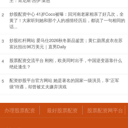
王：肯尼斯·杰伊·莱恩
炒股配资中心 41岁Coco被曝：回河南老家相亲了好几次，全
2
黄了！大家听到她和那个人的感情经历后，都说了一句相同的
话...
炒股杠杆网站 爱马仕2026秋冬新品鉴赏；黄仁勋黑皮衣在苏
3
富比拍出96万美元｜直男Daily
股票配资交流平台 刚刚，欧美同时出手，中国逆变器靠什么
4
绝处逢生？
配资炒股平台官方网站 她是著名的国家一级演员，享“正军
5
级”待遇，却曾被丈夫嫌弃演戏
办理股票配资
最好股票配资
股票配资网平台