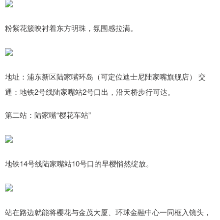
粉紫花簇映衬着东方明珠，氛围感拉满。
地址：浦东新区陆家嘴环岛（可定位迪士尼陆家嘴旗舰店） 交
通：地铁2号线陆家嘴站2号口出，沿天桥步行可达。
第二站：陆家嘴“樱花车站”
地铁14号线陆家嘴站10号口的早樱悄然绽放。
站在路边就能将樱花与金茂大厦、环球金融中心一同框入镜头，