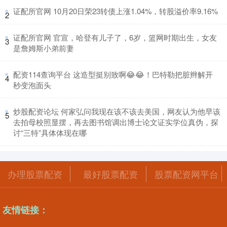
​证配所官网 10月20日荣23转债上涨1.04%，转股溢价率9.16%
2
​证配所官网 官宣，哈登有儿子了，6岁，篮网时期出生，女友
3
是詹姆斯小弟前妻
​配资114查询平台 这造型挺别致啊😂😂！巴特勒把脏辫解开
4
秒变泡面头
​炒股配资论坛 何家弘问我现在该不该去美国，网友认为他早该
5
去拍母校照显摆，再去图书馆调出博士论文证实学位真伪，探
讨“三特”具体体现在哪
办理股票配资
最好股票配资
股票配资网平台
友情链接：