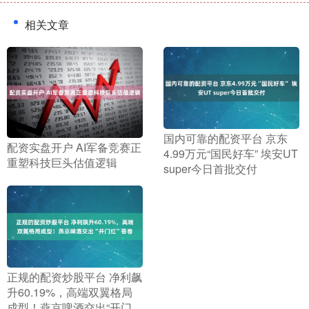
相关文章
​国内可靠的配资平台 京东
​配资实盘开户 AI军备竞赛正
4.99万元“国民好车” 埃安UT
重塑科技巨头估值逻辑
super今日首批交付
​正规的配资炒股平台 净利飙
升60.19%，高端双翼格局
成型！燕京啤酒交出“开门